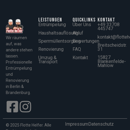
Leistungen
Quicklinks
Kontakt
Entrümpelung
Über Uns
+49 33708
445747
Haushaltsauflösung
Abluf
kontakt@flotteh
Wir räumen
Sperrmüllentsorgung
Bewertungen
auf, was
Breitscheidstr.
31
Renovierung
FAQ
andere stehen
lassen.
15827
Umzug &
Kontakt
Blankenfelde-
Transport
Professionelle
Mahlow
Entrümpelung
und
Renovierung
in Berlin &
Brandenburg.
Impressum
Datenschutz
© 2025 Flotte Helfer. Alle